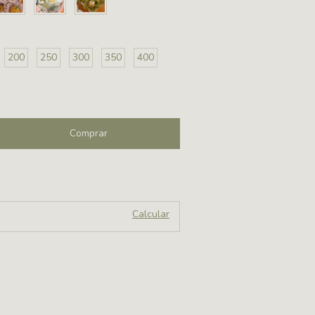
200
250
300
350
400
Alterar CEP
P:
Calcular