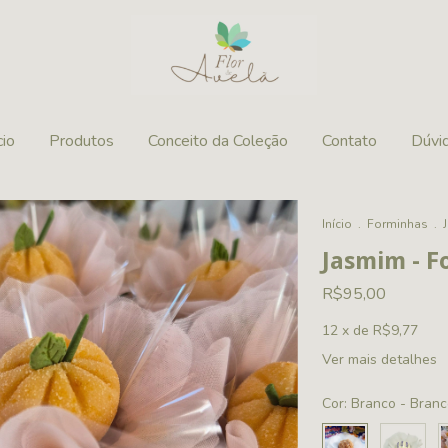
cio
Produtos
Conceito da Coleção
Contato
Dúvi
Início
.
Forminhas
.
Jasmim - F
R$95,00
12
x de
R$9,77
Ver mais detalhes
Cor:
Branco - Branc