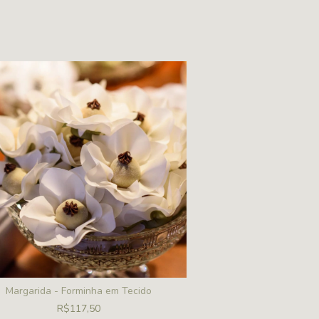
Margarida - Forminha em Tecido
Lótus - Formi
R$117,50
R$95