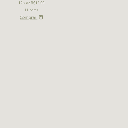
12
x de
R$12,09
12
x de
11 cores
15 c
Comprar
Compr