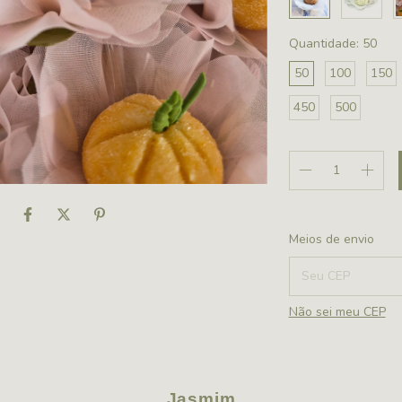
Quantidade:
50
50
100
150
450
500
Entregas para o CE
Meios de envio
Não sei meu CEP
Jasmim