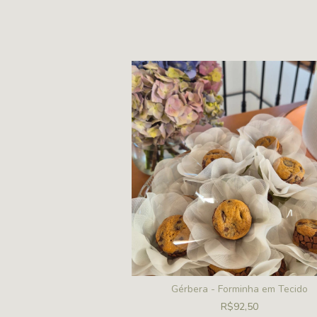
inha em Tecido
Gérbera - Forminha em Tecido
95,00
R$92,50