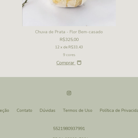
Chuva de Prata - Flor Bem-casado
R$325,00
12
x de
R$33,43
9 cores
Comprar
leção
Contato
Dúvidas
Termos de Uso
Política de Privacid
5521980937991