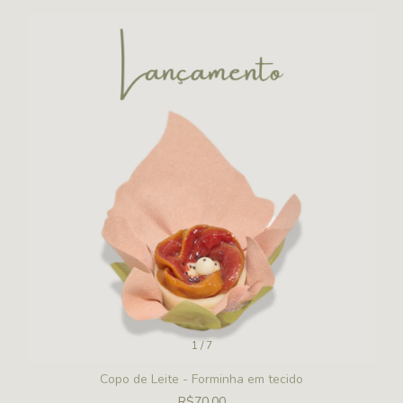
1
/
7
Copo de Leite - Forminha em tecido
R$70,00