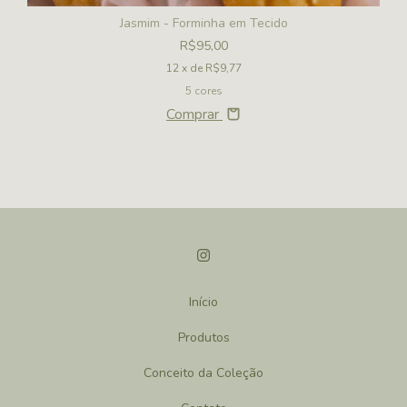
Jasmim - Forminha em Tecido
R$95,00
12
x de
R$9,77
5 cores
Comprar
Início
Produtos
Conceito da Coleção