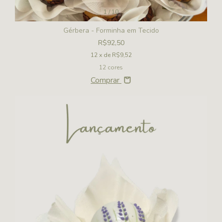
1
/
10
Gérbera - Forminha em Tecido
R$92,50
12
x de
R$9,52
12 cores
Comprar