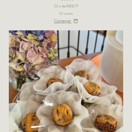
12
x de
R$9,77
15 cores
Comprar