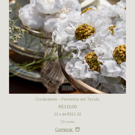
1
/
10
Crisântemo - Forminha em Tecido
R$110,00
12
x de
R$11,32
10 cores
Comprar