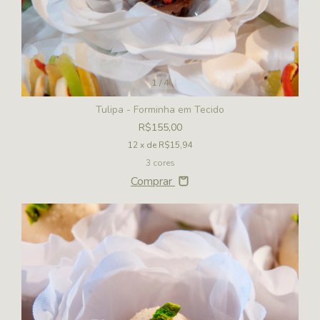
1
/
4
Tulipa - Forminha em Tecido
R$155,00
12
x de
R$15,94
3 cores
Comprar