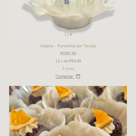
1
/
4
Videira - Forminha em Tecido
R$82,50
12
x de
R$8,49
3 cores
Comprar