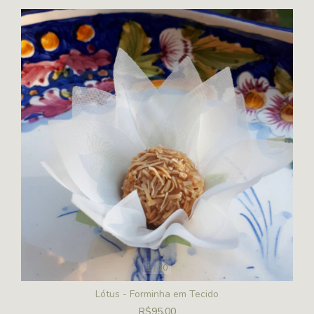
1
/
10
Lótus - Forminha em Tecido
R$95,00