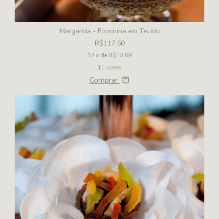
1
/
10
Margarida - Forminha em Tecido
R$117,50
12
x de
R$12,09
11 cores
Comprar