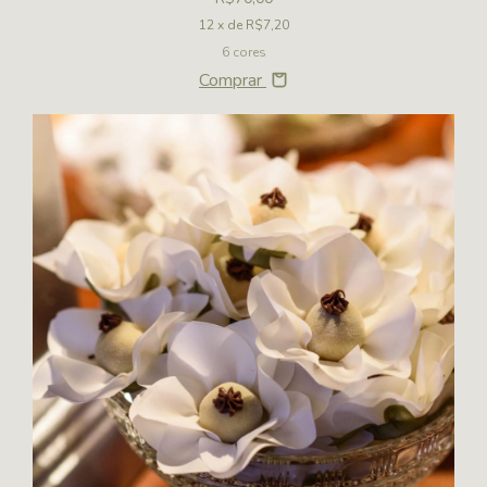
12
x de
R$7,20
6 cores
Comprar