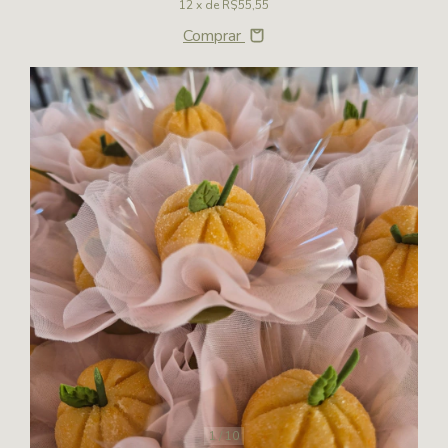
12
x de
R$55,55
Comprar
1
/
10