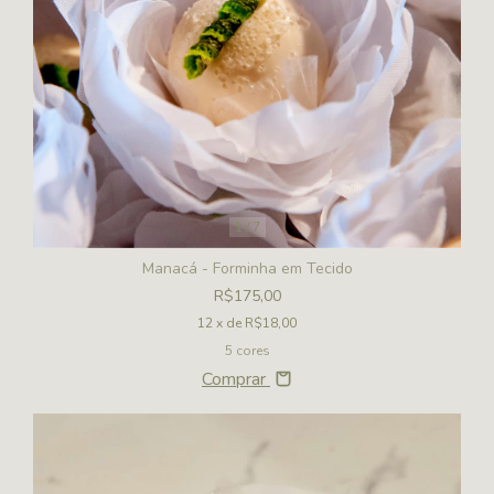
1
/
7
Manacá - Forminha em Tecido
R$175,00
12
x de
R$18,00
5 cores
Comprar