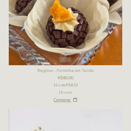
1
/
10
Begônia - Forminha em Tecido
R$80,00
12
x de
R$8,23
16 cores
Comprar